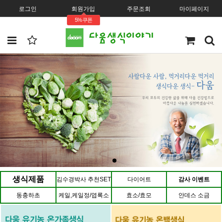
로그인
회원가입
주문조회
마이페이지
5%쿠폰
생식제품
김수경박사 추천SET
다이어트
감사 이벤트
동충하초
케일,케일정/엽록소
효소/효모
안데스 소금