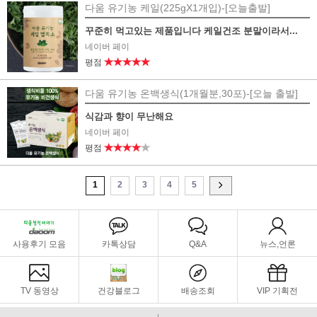
다움 유기농 케일(225gX1개입)-[오늘출발]
꾸준히 먹고있는 제품입니다 케일건조 분말이라서...
네이버 페이
★★★★★
평점
다움 유기농 온백생식(1개월분,30포)-[오늘 출발]
식감과 향이 무난해요
네이버 페이
★★★★
★
평점
1
2
3
4
5
사용후기 모음
카톡상담
Q&A
뉴스,언론
TV 동영상
건강블로그
배송조회
VIP 기획전