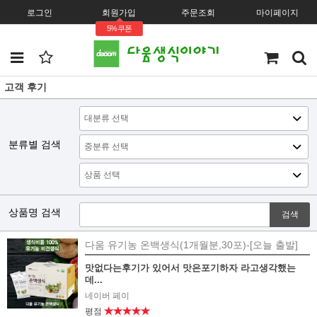
로그인
회원가입
주문조회
마이페이지
5%쿠폰
고객 후기
분류별 검색
상품명 검색
검색
다움 유기농 온백생식(1개월분,30포)-[오늘 출발]
맛없다는후기가 있어서 맛은포기하자 라고생각했는
데...
네이버 페이
★★★★★
평점