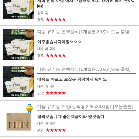
저희 신랑 아침 식사 대용으로 먹고 있어요 속이 편하...
김미숙
★★★★★
평점
다움 유기농 온백생식(1개월분,30포)-[오늘 출발]
아주좋습니다아앙ㅇㅇㅇ
네이버 페이
★★★★★
평점
다움 유기농 온백생식(1개월분,30포)-[오늘 출발]
배송도 빠르고 포잘듀 꼼꼼하게 왔어요
네이버 페이
★★★★★
평점
다움 유기농 케일(실속형,225gX3개입)-[오늘출발]
잘먹겟습니다 좋은제품이라 믿겟슴다
네이버 페이
★★★★★
평점