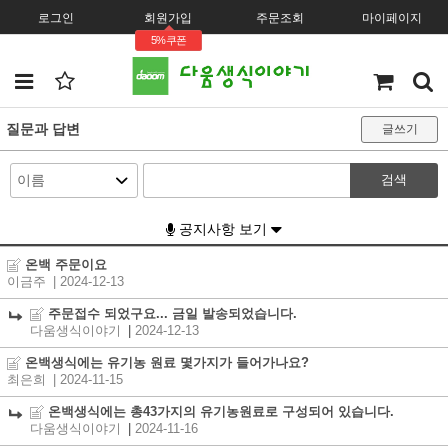
로그인
회원가입
주문조회
마이페이지
5%쿠폰
질문과 답변
글쓰기
검색
공지사항 보기
온백 주문이요
이금주
| 2024-12-13
주문접수 되었구요... 금일 발송되었습니다.
다움생식이야기
|
2024-12-13
온백생식에는 유기농 원료 몇가지가 들어가나요?
최은희
| 2024-11-15
온백생식에는 총43가지의 유기농원료로 구성되어 있습니다.
다움생식이야기
|
2024-11-16