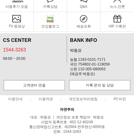
사용후기 모음
카톡상담
Q&A
뉴스,언론
TV 동영상
건강블로그
배송조회
VIP 기획전
CS CENTER
BANK INFO
1544-3263
박동묘
09:00 ~ 20:00
농협 1183-0101-7171
국민 754802-01-119059
신한 110-305-080093
(예금주:박동묘)
고객센터 연결
카톡 문의 및 상담
이용안내
이용약관
개인정보처리방침
PC버전
자연주의
대표 : 박동묘 ㅣ 개인정보 보호 책임자 : 박동묘
사업자 등록번호 : 402-12-40249
통신판매업신고번호 : 제2004-전주완산-0050호
전화 : 1544-3263