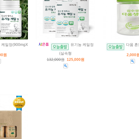
케일정(900mgX
유기농 케일정
다움 흔들
(실속형
000원
2,000
132,000원
125,000원