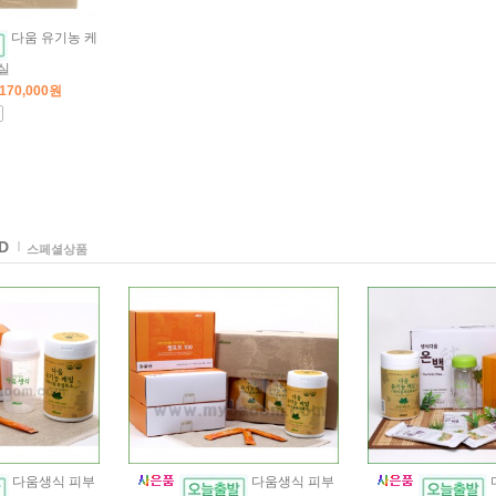
다움 유기농 케
실
170,000원
D
스페셜상품
다움생식 피부
다움생식 피부