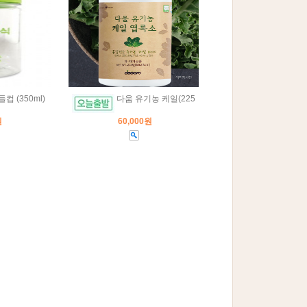
컵 (350ml)
다움 유기농 케일(225
원
60,000원