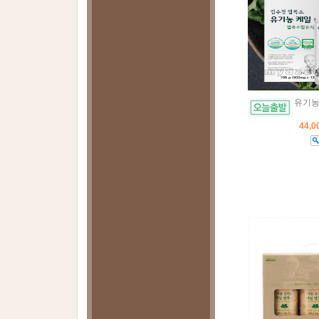
유기농 
44,