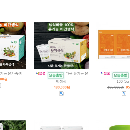
유기농 온가족생
다움 유기농 온
000원
백생식
100 (5g 
480,000원
105,000원
9