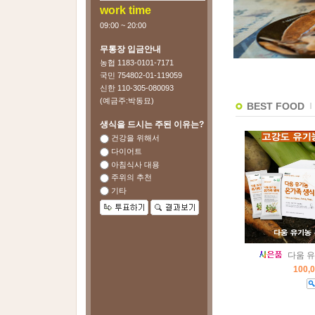
work time
09:00 ~ 20:00
무통장 입금안내
농협 1183-0101-7171
국민 754802-01-119059
신한 110-305-080093
(예금주:박동묘)
BEST FOOD
생식을 드시는 주된 이유는?
건강을 위해서
다이어트
아침식사 대용
주위의 추천
기타
다움 
100,