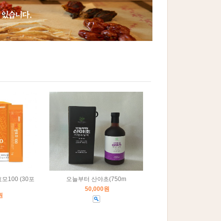
모100 (30포
오늘부터 산야초(750m
50,000원
원