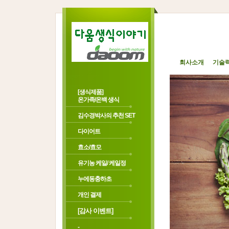
회사소개
기술
[생식제품]
온가족/온백 생식
김수경박사의 추천 SET
다이어트
효소/효모
유기농 케일/ 케일정
누에동충하초
개인 결제
[감사 이벤트]
-