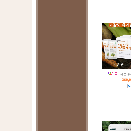
다움 
360,