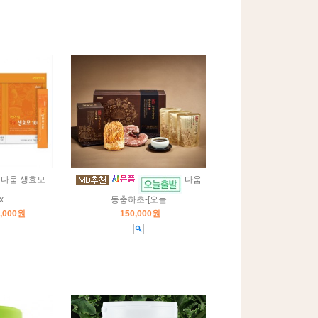
다움 생효모
다움
x
동충하초-[오늘
5,000원
150,000원