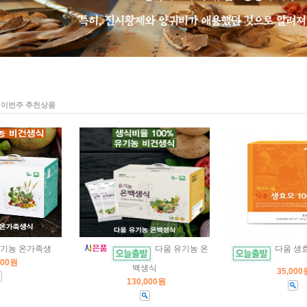
이번주 추천상품
유기농 온가족생
다움 유기농 온
다움 생효
000원
백생식
35,000
130,000원