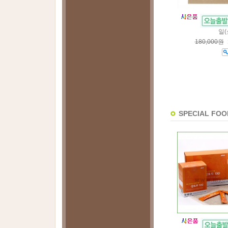
일(
180,000원
SPECIAL FOO