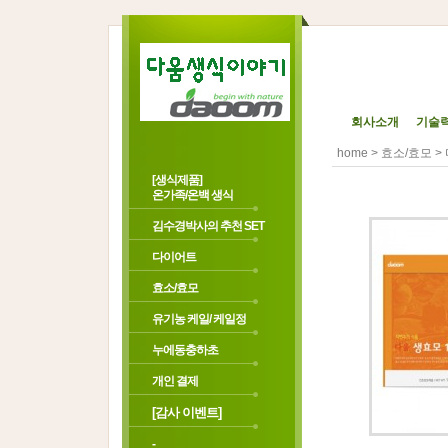
회사소개
기술
>
> 
home
효소/효모
[생식제품]
온가족/온백 생식
김수경박사의 추천 SET
다이어트
효소/효모
유기농 케일/ 케일정
누에동충하초
개인 결제
[감사 이벤트]
-