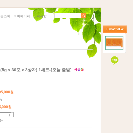
주문조회
마이페이지
공지사항
5g x 30포 x 3상자) 1세트-[오늘 출발]
05,000원
%
5,000
원