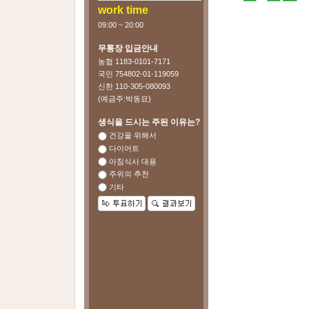
work time
09:00 ~ 20:00
무통장 입금안내
농협 1183-0101-7171
국민 754802-01-119059
신한 110-305-080093
(예금주:박동묘)
생식을 드시는 주된 이유는?
건강을 위해서
다이어트
아침식사 대용
주위의 추천
기타