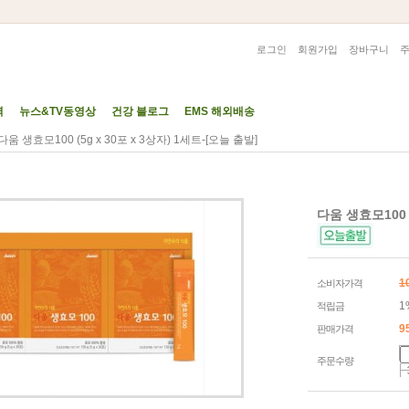
로그인
회원가입
장바구니
력
뉴스&TV동영상
건강 블로그
EMS 해외배송
다움 생효모100 (5g x 30포 x 3상자) 1세트-[오늘 출발]
다움 생효모100 (
1
소비자가격
1
적립금
9
판매가격
주문수량